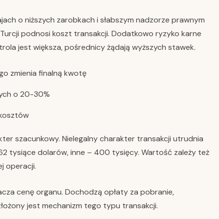
ajach o niższych zarobkach i słabszym nadzorze prawnym
 Turcji podnosi koszt transakcji. Dodatkowo ryzyko karne
rola jest większa, pośrednicy żądają wyższych stawek.
go zmienia finalną kwotę
cnych o 20-30%
% kosztów
ter szacunkowy. Nielegalny charakter transakcji utrudnia
2 tysiące dolarów, inne – 400 tysięcy. Wartość zależy też
j operacji.
acza cenę organu. Dochodzą opłaty za pobranie,
 złożony jest mechanizm tego typu transakcji.