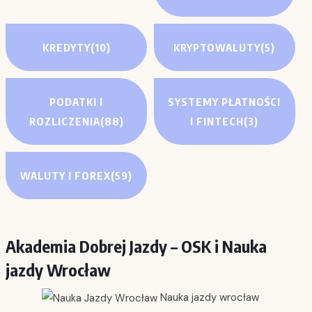
KREDYTY
(10)
KRYPTOWALUTY
(5)
PODATKI I
SYSTEMY PŁATNOŚCI
ROZLICZENIA
(88)
I FINTECH
(3)
WALUTY I FOREX
(59)
Akademia Dobrej Jazdy – OSK i Nauka
jazdy Wrocław
Nauka jazdy wrocław