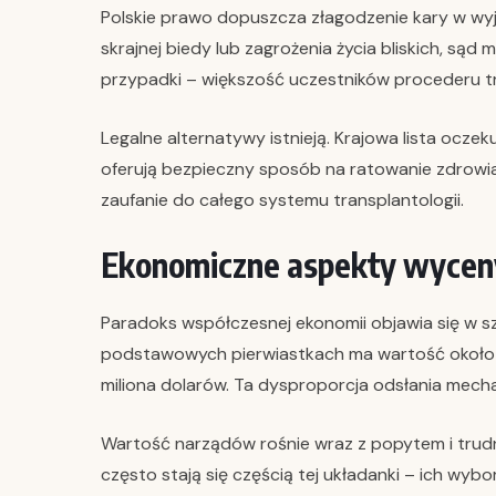
Polskie prawo dopuszcza złagodzenie kary w wyj
skrajnej biedy lub zagrożenia życia bliskich, sąd
przypadki – większość uczestników procederu tra
Legalne alternatywy istnieją. Krajowa lista oc
oferują bezpieczny sposób na ratowanie zdrowia.
zaufanie do całego systemu transplantologii.
Ekonomiczne aspekty wyceny
Paradoks współczesnej ekonomii objawia się w s
podstawowych pierwiastkach ma wartość około 1
miliona dolarów. Ta dysproporcja odsłania mec
Wartość narządów rośnie wraz z popytem i trudn
często stają się częścią tej układanki – ich wyb