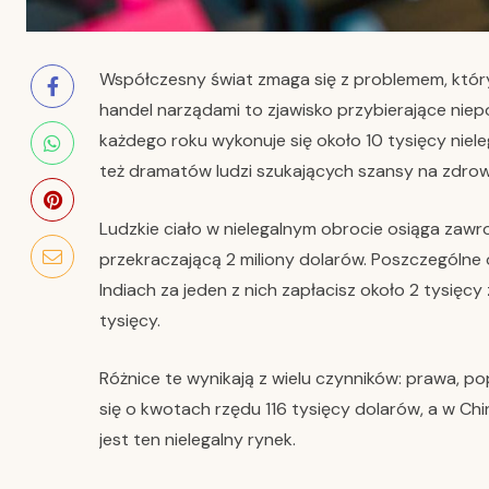
Współczesny świat zmaga się z problemem, który
handel narządami to zjawisko przybierające niep
każdego roku wykonuje się około 10 tysięcy niele
też dramatów ludzi szukających szansy na zdrow
Ludzkie ciało w nielegalnym obrocie osiąga zaw
przekraczającą 2 miliony dolarów. Poszczególne o
Indiach za jeden z nich zapłacisz około 2 tysięc
tysięcy.
Różnice te wynikają z wielu czynników: prawa, pop
się o kwotach rzędu 116 tysięcy dolarów, a w Chi
jest ten nielegalny rynek.