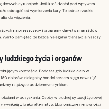
ątkowych sytuacjach. Jeśli ktoś działał pod wpływem
 może odstąpić od wymierzenia kary. To jednak rzadkie
fia do więzienia.
zekujących na przeszczepy i programy dawstwa narządów
 Warto pamiętać, że każda nielegalna transakcja niszczy
 ludzkiego życia i organów
zokującym kontraście. Podczas gdy ludzkie ciało w
60 dolarów, nielegalny handel sercem sięga nawet 1,5
hanizmy rządzące podziemnym rynkiem.
ościami w pozyskaniu. Osoby w trudnej sytuacji życiowej
ory wynikają z braku alternatyw. Ekonomiczne nierówności