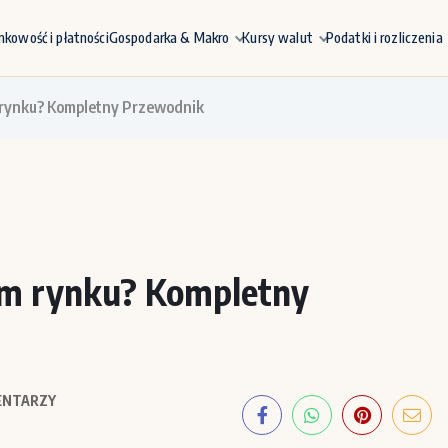
nkowość i płatności
Gospodarka & Makro
Kursy walut
Podatki i rozliczenia
m rynku? Kompletny Przewodnik
nym rynku? Kompletny
ENTARZY