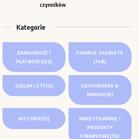
czynników
Kategorie
BANKOWOŚĆ I
FINANSE OSOBISTE
PŁATNOŚCI
(62)
(148)
GIEŁDA I ETF
(6)
GOSPODARKA &
MAKRO
(16)
HISTORIA
(12)
INWESTOWANIE I
PRODUKTY
FINANSOWE
(36)