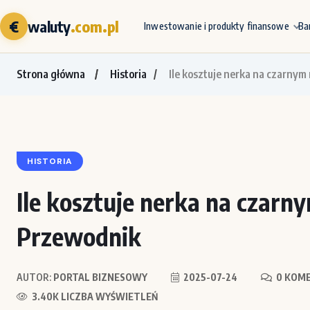
€
waluty
.com.pl
Inwestowanie i produkty finansowe
Ba
Strona główna
Historia
Ile kosztuje nerka na czarny
HISTORIA
Ile kosztuje nerka na czar
Przewodnik
AUTOR:
PORTAL BIZNESOWY
2025-07-24
0 KOM
3.40K LICZBA WYŚWIETLEŃ